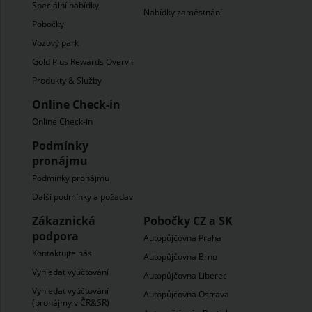
Speciální nabídky
Nabídky zaměstnání
Pobočky
Vozový park
Gold Plus Rewards Overview
Produkty & Služby
Online Check-in
Online Check-in
Podmínky
pronájmu
Podmínky pronájmu
Další podmínky a požadavky
Zákaznická
Pobočky CZ a SK
podpora
Autopůjčovna Praha
Kontaktujte nás
Autopůjčovna Brno
Vyhledat vyúčtování
Autopůjčovna Liberec
Vyhledat vyúčtování
Autopůjčovna Ostrava
(pronájmy v ČR&SR)