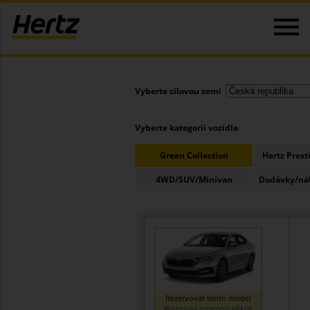
Vyberte cílovou zemi
Vyberte kategorii vozidla
Green Collection
Hertz Prest
4WD/SUV/Minivan
Dodávky/nák
Rezervovat tento model
(
kontrola omezení věku
)