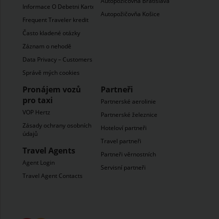
Autopožičovňa Bratislava
Informace O Debetni Karte
Autopožičovňa Košice
Frequent Traveler kredit
Často kladené otázky
Záznam o nehodĕ
Data Privacy – Customers
Správě mých cookies
Pronájem vozů
Partneři
pro taxi
Partnerské aerolinie
VOP Hertz
Partnerské železnice
Zásady ochrany osobních
Hoteloví partneři
údajů
Travel partneři
Travel Agents
Partneři věrnostních
Agent Login
Servisní partneři
Travel Agent Contacts