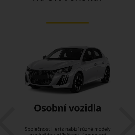
la
Osobní vozidla
Společnost Hertz nabízí různé modely