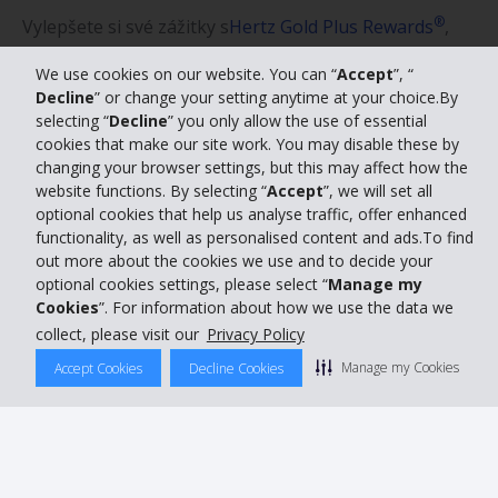
®
Vylepšete si své zážitky s
Hertz Gold Plus Rewards
,
jedním z nejlepších věrnostních programů
We use cookies on our website. You can “
Accept
”, “
autopůjčoven. Předběhněte frontu a jděte rovnou k
Decline
” or change your setting anytime at your choice.By
autu, rychlé vrácení na pobočku je samozřejmostí.
selecting “
Decline
” you only allow the use of essential
cookies that make our site work. You may disable these by
Vyberte si ze široké nabídky luxusních sedanů,
changing your browser settings, but this may affect how the
website functions. By selecting “
Accept
”, we will set all
hybridů, SUV, dodávek a dalších vozů s výhodnou
optional cookies that help us analyse traffic, offer enhanced
polohou v okolí a na letištích v České republice a na
functionality, as well as personalised content and ads.To find
Slovensku.
out more about the cookies we use and to decide your
optional cookies settings, please select “
Manage my
Cookies
”. For information about how we use the data we
Dříve než přijdete na pobočku, je pro vás vozidlo
collect, please visit our
Privacy Policy
připravené a důkladně vyčištěné. Zůstaňte u svých
Manage my Cookies
Accept Cookies
Decline Cookies
standardů, změňte jen prostředí..
®
Připojte se k programu Gold Plus Rewards
ještě dnes
1
Na základě ocenění FlyerTalk 2020.