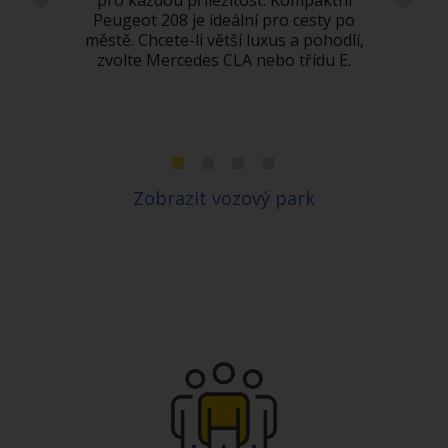
pro každou příležitost. Kompaktní
potř
Peugeot 208 je ideální pro cesty po
SUV.
městě. Chcete-li větší luxus a pohodlí,
pět
z má
zvolte Mercedes CLA nebo třídu E.
p
vozu
ování
ší
ci.
Zobrazit vozový park