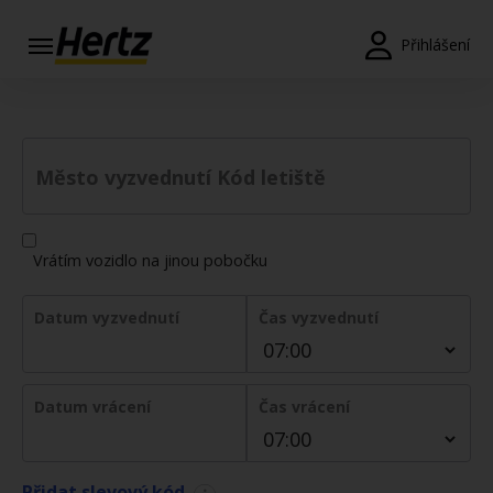
Přihlášení
Rezervace
Změnit/Zrušit
Město vyzvednutí Kód letiště
Pobočky
Speciální
Vrátím vozidlo na jinou pobočku
nabídky
Join /
Datum vyzvednutí
Čas vyzvednutí
Gold
Overview
CS/CZ
Datum vrácení
Čas vrácení
Ceny a
Přidat slevový kód