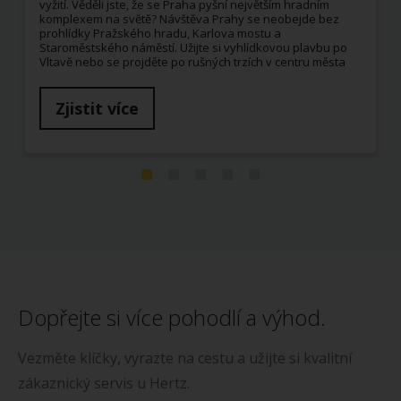
vyžití. Věděli jste, že se Praha pyšní největším hradním
komplexem na světě? Návštěva Prahy se neobejde bez
prohlídky Pražského hradu, Karlova mostu a
Staroměstského náměstí. Užijte si vyhlídkovou plavbu po
Vltavě nebo se projděte po rušných trzích v centru města
Zjistit více
Dopřejte si více pohodlí a výhod.
Vezměte klíčky, vyrazte na cestu a užijte si kvalitní
zákaznický servis u Hertz.