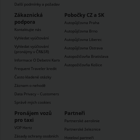
Další podmínky a požadavky
Zákaznická
Pobočky CZ a SK
podpora
Autopůjčovna Praha
Kontaktujte nás
Autopůjčovna Brno
Vyhledat vyúčtování
Autopůjčovna Liberec
Vyhledat vyúčtování
Autopůjčovna Ostrava
(pronájmy v ČR&SR)
Autopožičovňa Bratislava
Informace O Debetni Karte
Autopožičovňa Košice
Frequent Traveler kredit
Často kladené otázky
Záznam o nehodĕ
Data Privacy – Customers
Správě mých cookies
Pronájem vozů
Partneři
pro taxi
Partnerské aerolinie
VOP Hertz
Partnerské železnice
Zásady ochrany osobních
Hoteloví partneři