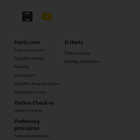
Hertz.com
O Hertz
Ceny a rezervace
Tiskové zprávy
Speciální nabídky
Nabídky zaměstnání
Pobočky
Vozový park
Gold Plus Rewards Overview
Produkty & Služby
Online Check-in
Online Check-in
Podmínky
pronájmu
Podmínky pronájmu