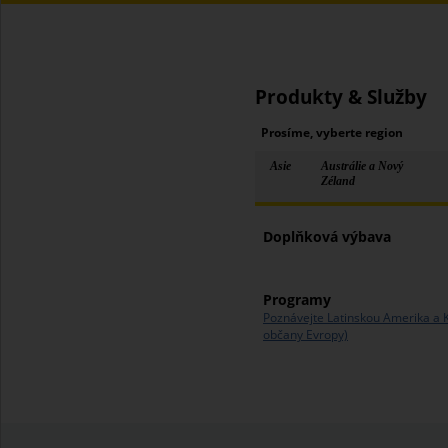
Produkty & Služby
Prosíme, vyberte region
Asie
Austrálie a Nový
Zéland
Doplňková výbava
Programy
Poznávejte Latinskou Amerika a K
občany Evropy)