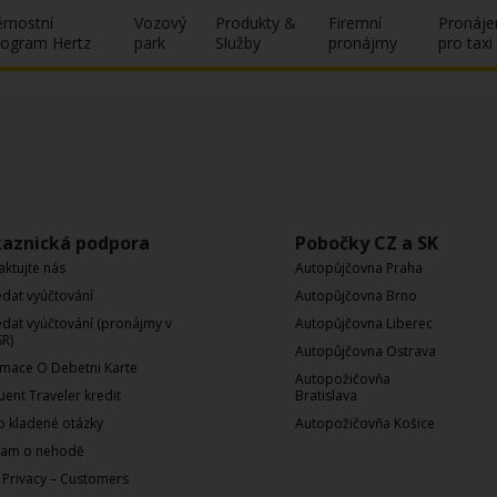
ěrnostní
Vozový
Produkty &
Firemní
Pronáj
rogram Hertz
park
Služby
pronájmy
pro taxi
aznická podpora
Pobočky CZ a SK
aktujte nás
Autopůjčovna Praha
edat vyúčtování
Autopůjčovna Brno
edat vyúčtování (pronájmy v
Autopůjčovna Liberec
R)
Autopůjčovna Ostrava
rmace O Debetni Karte
Autopožičovňa
uent Traveler kredit
Bratislava
o kladené otázky
Autopožičovňa Košice
am o nehodĕ
 Privacy – Customers