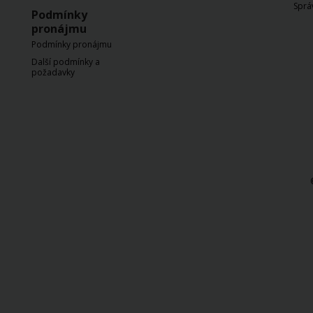
rezervace
Sprá
Podmínky
pronájmu
Pobočky
Podmínky pronájmu
Další podmínky a
požadavky
Speciální
nabídky
Věrnostní
program
Hertz
Vozový
park
Produkty
& Služby
Firemní