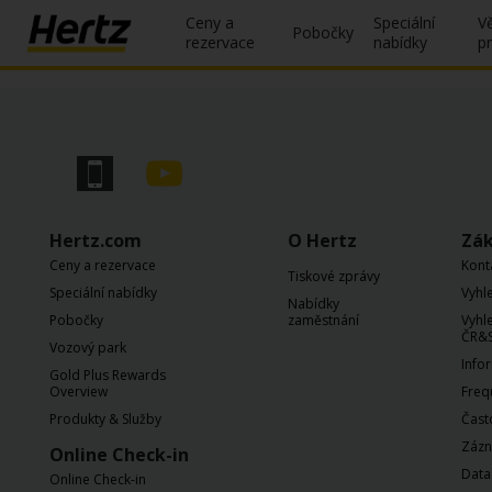
Ceny a
Speciální
V
Pobočky
rezervace
nabídky
p
Rezervace
Změnit/Zrušit
Pobočky
Hertz.com
O Hertz
Zák
Speciální
nabídky
Ceny a rezervace
Kont
Tiskové zprávy
Speciální nabídky
Vyhl
Nabídky
Join /
Pobočky
zaměstnání
Vyhl
Gold
ČR&S
Vozový park
Overview
Info
Gold Plus Rewards
Overview
Freq
CS/CZ
Produkty & Služby
Čast
Zázn
Online Check-in
Ceny a
Data
Online Check-in