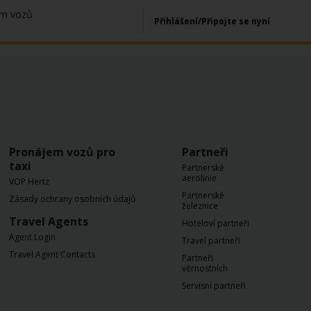
em vozů
Přihlášení/Připojte se nyní
Pronájem vozů pro
Partneři
taxi
Partnerské
aerolinie
VOP Hertz
Partnerské
Zásady ochrany osobních údajů
železnice
Travel Agents
Hoteloví partneři
Agent Login
Travel partneři
Travel Agent Contacts
Partneři
věrnostních
Servisní partneři