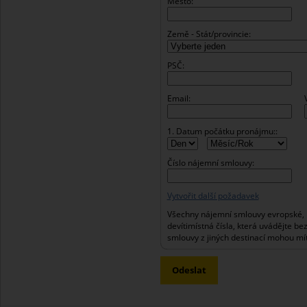
Město:
Země - Stát/provincie:
PSČ:
Email:
1. Datum počátku pronájmu::
Číslo nájemní smlouvy:
Vytvořit další požadavek
Všechny nájemní smlouvy evropské, 
devítimístná čísla, která uvádějte be
smlouvy z jiných destinací mohou mít
Odeslat