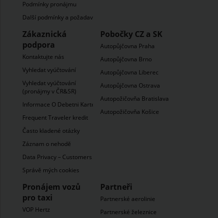
Podmínky pronájmu
Další podmínky a požadavky
Zákaznická
Pobočky CZ a SK
podpora
Autopůjčovna Praha
Kontaktujte nás
Autopůjčovna Brno
Vyhledat vyúčtování
Autopůjčovna Liberec
Vyhledat vyúčtování
Autopůjčovna Ostrava
(pronájmy v ČR&SR)
Autopožičovňa Bratislava
Informace O Debetni Karte
Autopožičovňa Košice
Frequent Traveler kredit
Často kladené otázky
Záznam o nehodĕ
Data Privacy – Customers
Správě mých cookies
Pronájem vozů
Partneři
pro taxi
Partnerské aerolinie
VOP Hertz
Partnerské železnice