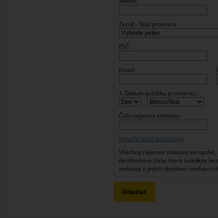
Město:
Země - Stát/provincie:
PSČ:
Email:
1. Datum počátku pronájmu::
Číslo nájemní smlouvy:
Vytvořit další požadavek
Všechny nájemní smlouvy evropské, 
devítimístná čísla, která uvádějte be
smlouvy z jiných destinací mohou mít
Odeslat