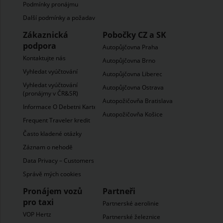
Podmínky pronájmu
Další podmínky a požadavky
Zákaznická
Pobočky CZ a SK
podpora
Autopůjčovna Praha
Kontaktujte nás
Autopůjčovna Brno
Vyhledat vyúčtování
Autopůjčovna Liberec
Vyhledat vyúčtování
Autopůjčovna Ostrava
(pronájmy v ČR&SR)
Autopožičovňa Bratislava
Informace O Debetni Karte
Autopožičovňa Košice
Frequent Traveler kredit
Často kladené otázky
Záznam o nehodĕ
Data Privacy – Customers
Správě mých cookies
Pronájem vozů
Partneři
pro taxi
Partnerské aerolinie
VOP Hertz
Partnerské železnice