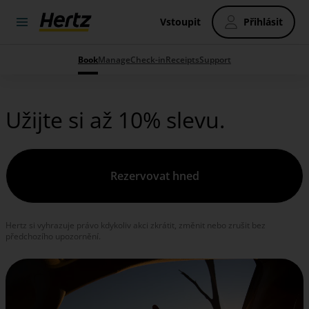
Vstoupit
Přihlásit
Book
Manage
Check-in
Receipts
Support
Užijte si až 10% slevu.
Rezervovat hned
Hertz si vyhrazuje právo kdykoliv akci zkrátit, změnit nebo zrušit bez
předchozího upozornění.